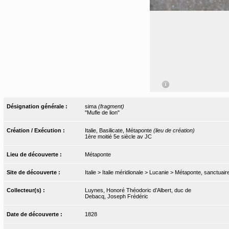
Désignation générale :
sima
(fragment)
"Mufle de lion"
Création / Exécution :
Italie, Basilicate, Métaponte
(lieu de création)
1ère moitié 5e siècle av JC
Lieu de découverte :
Métaponte
Site de découverte :
Italie > Italie méridionale > Lucanie > Métaponte, sanctuair
Collecteur(s) :
Luynes, Honoré Théodoric d’Albert, duc de
Debacq, Joseph Frédéric
Date de découverte :
1828