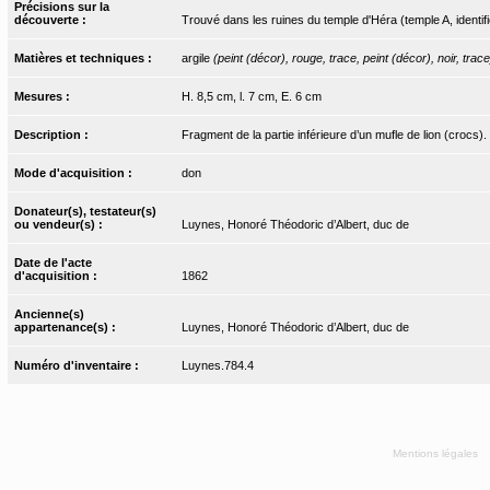
Précisions sur la
découverte :
Trouvé dans les ruines du temple d'Héra (temple A, identi
Matières et techniques :
argile
(peint (décor), rouge, trace, peint (décor), noir, trace
Mesures :
H. 8,5 cm, l. 7 cm, E. 6 cm
Description :
Fragment de la partie inférieure d’un mufle de lion (crocs).
Mode d'acquisition :
don
Donateur(s), testateur(s)
ou vendeur(s) :
Luynes, Honoré Théodoric d’Albert, duc de
Date de l'acte
d'acquisition :
1862
Ancienne(s)
appartenance(s) :
Luynes, Honoré Théodoric d’Albert, duc de
Numéro d'inventaire :
Luynes.784.4
Mentions légales