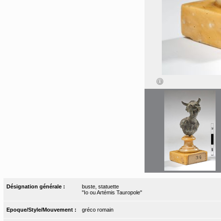
Désignation générale :
buste, statuette
"Io ou Artémis Tauropole"
Epoque/Style/Mouvement :
gréco romain