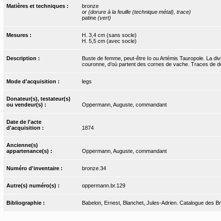
Matières et techniques :
bronze
or
(dorure à la feuille (technique métal), trace)
patine
(vert)
Mesures :
H. 3,4 cm (sans socle)
H. 5,5 cm (avec socle)
Description :
Buste de femme, peut-être Io ou Artémis Tauropole. La divin
couronne, d’où partent des cornes de vache. Traces de do
Mode d'acquisition :
legs
Donateur(s), testateur(s)
ou vendeur(s) :
Oppermann, Auguste, commandant
Date de l'acte
d'acquisition :
1874
Ancienne(s)
appartenance(s) :
Oppermann, Auguste, commandant
Numéro d'inventaire :
bronze.34
Autre(s) numéro(s) :
oppermann.br.129
Bibliographie :
Babelon, Ernest, Blanchet, Jules-Adrien. Catalogue des Bron