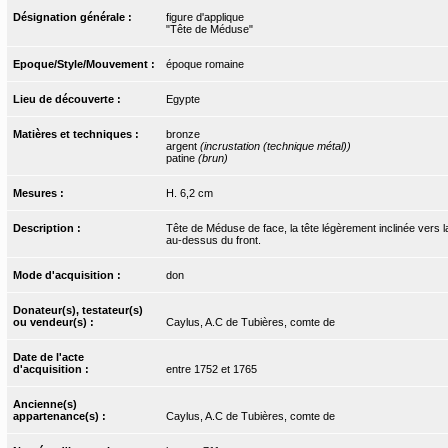
Désignation générale :
figure d'applique
"Tête de Méduse"
Epoque/Style/Mouvement :
époque romaine
Lieu de découverte :
Egypte
Matières et techniques :
bronze
argent
(incrustation (technique métal))
patine
(brun)
Mesures :
H. 6,2 cm
Description :
Tête de Méduse de face, la tête légèrement inclinée vers
au-dessus du front.
Mode d'acquisition :
don
Donateur(s), testateur(s)
ou vendeur(s) :
Caylus, A.C de Tubières, comte de
Date de l'acte
d'acquisition :
entre 1752 et 1765
Ancienne(s)
appartenance(s) :
Caylus, A.C de Tubières, comte de