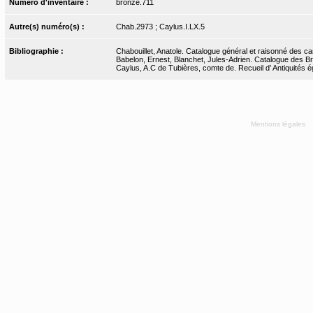
Numéro d'inventaire :
bronze.711
Autre(s) numéro(s) :
Chab.2973 ; Caylus.I.LX.5
Bibliographie :
Chabouillet, Anatole. Catalogue général et raisonné des ca
Babelon, Ernest, Blanchet, Jules-Adrien. Catalogue des Bro
Caylus, A.C de Tubières, comte de. Recueil d’ Antiquités ég
Mentions légales