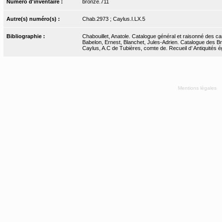
Numéro d'inventaire :
bronze.711
Autre(s) numéro(s) :
Chab.2973 ; Caylus.I.LX.5
Bibliographie :
Chabouillet, Anatole. Catalogue général et raisonné des ca
Babelon, Ernest, Blanchet, Jules-Adrien. Catalogue des Bro
Caylus, A.C de Tubières, comte de. Recueil d’ Antiquités ég
Mentions légales