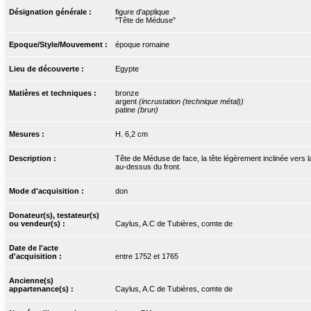
Désignation générale :
figure d'applique
"Tête de Méduse"
Epoque/Style/Mouvement :
époque romaine
Lieu de découverte :
Egypte
Matières et techniques :
bronze
argent
(incrustation (technique métal))
patine
(brun)
Mesures :
H. 6,2 cm
Description :
Tête de Méduse de face, la tête légèrement inclinée vers
au-dessus du front.
Mode d'acquisition :
don
Donateur(s), testateur(s)
ou vendeur(s) :
Caylus, A.C de Tubières, comte de
Date de l'acte
d'acquisition :
entre 1752 et 1765
Ancienne(s)
appartenance(s) :
Caylus, A.C de Tubières, comte de