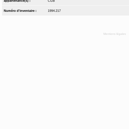
appartenance(s) :
CGB
Numéro d'inventaire :
1994.217
Mentions légales