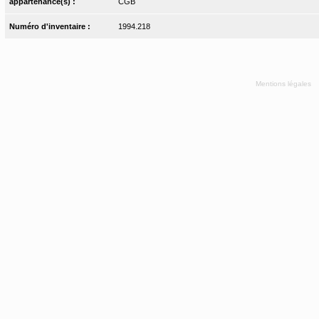
appartenance(s) :
CGB
Numéro d'inventaire :
1994.218
Mentions légales