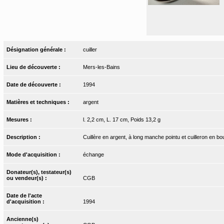
Désignation générale :
cuiller
Lieu de découverte :
Mers-les-Bains
Date de découverte :
1994
Matières et techniques :
argent
Mesures :
l. 2,2 cm, L. 17 cm, Poids 13,2 g
Description :
Cuillère en argent, à long manche pointu et cuilleron en bo
Mode d'acquisition :
échange
Donateur(s), testateur(s)
ou vendeur(s) :
CGB
Date de l'acte
d'acquisition :
1994
Ancienne(s)