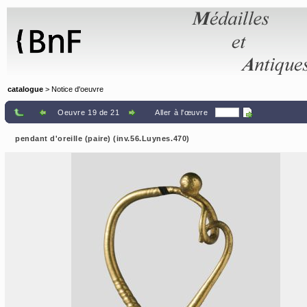
Panneau de gestion des cookies
catalogue
> Notice d'oeuvre
Oeuvre 19 de 21
Aller à l'œuvre
pendant d'oreille (paire) (inv.56.Luynes.470)