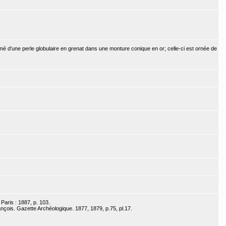
d’une perle globulaire en grenat dans une monture conique en or; celle-ci est ornée de
Paris : 1887, p. 103.
çois. Gazette Archéologique. 1877, 1879, p.75, pl.17.