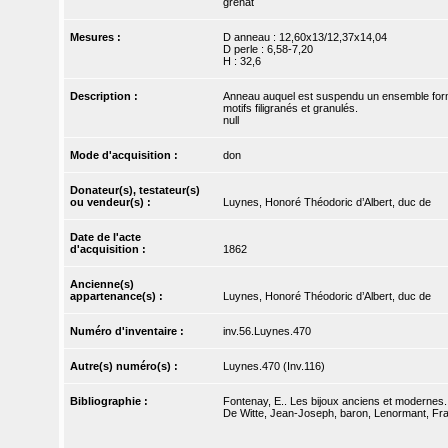
grenat
Mesures :
D anneau : 12,60x13/12,37x14,04
D perle : 6,58-7,20
H : 32,6
Description :
Anneau auquel est suspendu un ensemble formé 
motifs filigranés et granulés.
null
Mode d'acquisition :
don
Donateur(s), testateur(s)
ou vendeur(s) :
Luynes, Honoré Théodoric d’Albert, duc de
Date de l'acte
d'acquisition :
1862
Ancienne(s)
appartenance(s) :
Luynes, Honoré Théodoric d’Albert, duc de
Numéro d'inventaire :
inv.56.Luynes.470
Autre(s) numéro(s) :
Luynes.470 (Inv.116)
Bibliographie :
Fontenay, E.. Les bijoux anciens et modernes. 
De Witte, Jean-Joseph, baron, Lenormant, Fran