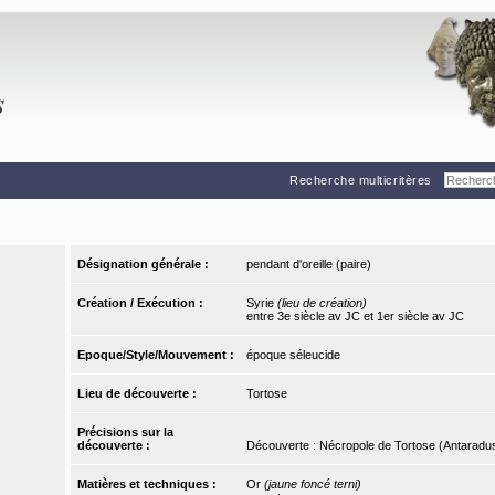
Recherche multicritères
Désignation générale :
pendant d'oreille (paire)
Création / Exécution :
Syrie
(lieu de création)
entre 3e siècle av JC et 1er siècle av JC
Epoque/Style/Mouvement :
époque séleucide
Lieu de découverte :
Tortose
Précisions sur la
découverte :
Découverte : Nécropole de Tortose (Antaradus
Matières et techniques :
Or
(jaune foncé terni)