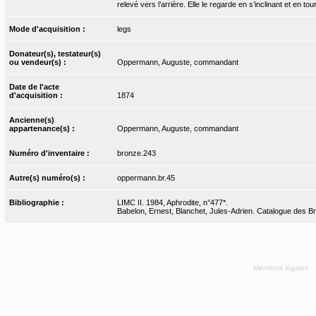
relevé vers l’arrière. Elle le regarde en s’inclinant et en tour
Mode d'acquisition :
legs
Donateur(s), testateur(s)
ou vendeur(s) :
Oppermann, Auguste, commandant
Date de l'acte
d'acquisition :
1874
Ancienne(s)
appartenance(s) :
Oppermann, Auguste, commandant
Numéro d'inventaire :
bronze.243
Autre(s) numéro(s) :
oppermann.br.45
Bibliographie :
LIMC II. 1984, Aphrodite, n°477*.
Babelon, Ernest, Blanchet, Jules-Adrien. Catalogue des Bro
Mentions légales