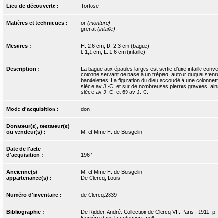
Lieu de découverte :
Tortose
Matières et techniques :
or
(monture)
grenat
(intaille)
Mesures :
H. 2,6 cm, D. 2,3 cm (bague)
l. 1,1 cm, L. 1,6 cm (intaille)
Description :
La bague aux épaules larges est sertie d’une intaille conv
colonne servant de base à un trépied, autour duquel s’enr
bandelettes. La figuration du dieu accoudé à une colonnet
siècle av J.-C. et sur de nombreuses pierres gravées, ain
siècle av J.-C. et 69 av J.-C.
Mode d'acquisition :
don
Donateur(s), testateur(s)
ou vendeur(s) :
M. et Mme H. de Boisgelin
Date de l'acte
d'acquisition :
1967
Ancienne(s)
M. et Mme H. de Boisgelin
appartenance(s) :
De Clercq, Louis
Numéro d'inventaire :
de Clercq.2839
Bibliographie :
De Ridder, André. Collection de Clercq VII. Paris : 1911, p.
Numéro dans la collection : null