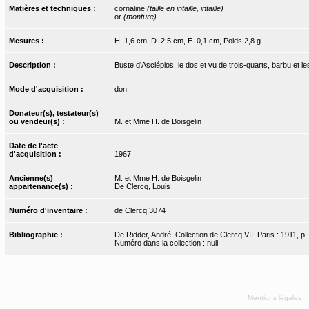
Matières et techniques :
cornaline
(taille en intaille, intaille)
or
(monture)
Mesures :
H. 1,6 cm, D. 2,5 cm, E. 0,1 cm, Poids 2,8 g
Description :
Buste d'Asclépios, le dos et vu de trois-quarts, barbu et 
Mode d'acquisition :
don
Donateur(s), testateur(s)
ou vendeur(s) :
M. et Mme H. de Boisgelin
Date de l'acte
d'acquisition :
1967
Ancienne(s)
M. et Mme H. de Boisgelin
appartenance(s) :
De Clercq, Louis
Numéro d'inventaire :
de Clercq.3074
Bibliographie :
De Ridder, André. Collection de Clercq VII. Paris : 1911, p.
Numéro dans la collection : null
Mentions légales