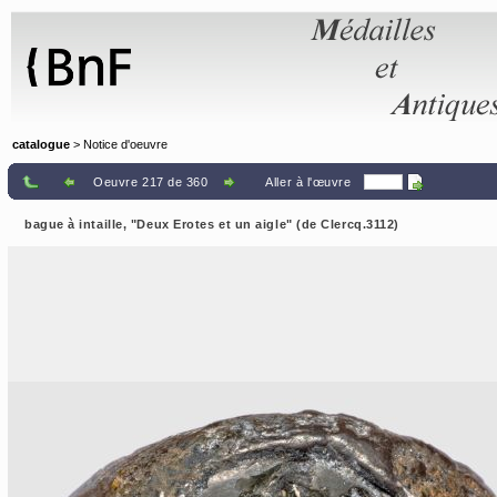
Panneau de gestion des cookies
catalogue
> Notice d'oeuvre
Oeuvre 217 de 360
Aller à l'œuvre
bague à intaille, "Deux Erotes et un aigle" (de Clercq.3112)