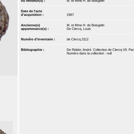
ou vendeur(s) :
M. et Mme H. de Boisgelin
Date de l'acte
d'acquisition :
1967
Ancienne(s)
M. et Mme H. de Boisgelin
appartenance(s) :
De Clercq, Louis
Numéro d'inventaire :
de Clercq.3112
Bibliographie :
De Ridder, André. Collection de Clercq VII. Par
Numéro dans la collection : null