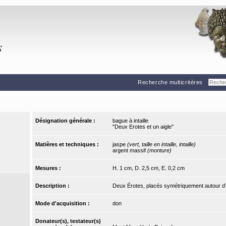
Recherche multicritères
Désignation générale :
bague à intaille
"Deux Erotes et un aigle"
Matières et techniques :
jaspe
(vert, taille en intaille, intaille)
argent massif
(monture)
Mesures :
H. 1 cm, D. 2,5 cm, E. 0,2 cm
Description :
Deux Érotes, placés symétriquement autour d’u
Mode d'acquisition :
don
Donateur(s), testateur(s)