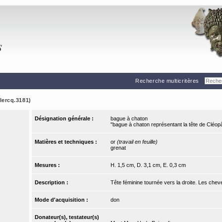
Recherche multicritères
lercq.3181)
Désignation générale :
bague à chaton
"bague à chaton représentant la tête de Cléopâ
Matières et techniques :
or
(travail en feuille)
grenat
Mesures :
H. 1,5 cm, D. 3,1 cm, E. 0,3 cm
Description :
Tête féminine tournée vers la droite. Les che
Mode d'acquisition :
don
Donateur(s), testateur(s)