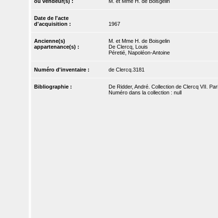
ou vendeur(s) :
M. et Mme H. de Boisgelin
Date de l'acte
d'acquisition :
1967
Ancienne(s)
M. et Mme H. de Boisgelin
appartenance(s) :
De Clercq, Louis
Péretié, Napoléon-Antoine
Numéro d'inventaire :
de Clercq.3181
Bibliographie :
De Ridder, André. Collection de Clercq VII. Pari
Numéro dans la collection : null