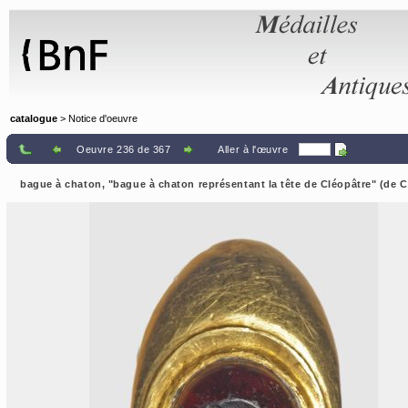
Panneau de gestion des cookies
catalogue
> Notice d'oeuvre
Oeuvre 236 de 367
Aller à l'œuvre
bague à chaton, "bague à chaton représentant la tête de Cléopâtre" (de C