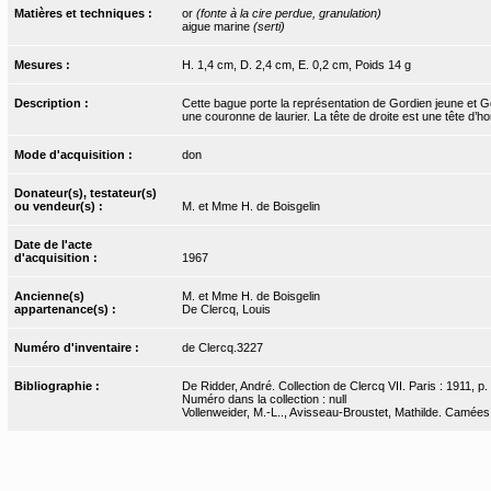
Matières et techniques :
or
(fonte à la cire perdue, granulation)
aigue marine
(serti)
Mesures :
H. 1,4 cm, D. 2,4 cm, E. 0,2 cm, Poids 14 g
Description :
Cette bague porte la représentation de Gordien jeune et Gor
une couronne de laurier. La tête de droite est une tête d’h
Mode d'acquisition :
don
Donateur(s), testateur(s)
ou vendeur(s) :
M. et Mme H. de Boisgelin
Date de l'acte
d'acquisition :
1967
Ancienne(s)
M. et Mme H. de Boisgelin
appartenance(s) :
De Clercq, Louis
Numéro d'inventaire :
de Clercq.3227
Bibliographie :
De Ridder, André. Collection de Clercq VII. Paris : 1911, p.
Numéro dans la collection : null
Vollenweider, M.-L.., Avisseau-Broustet, Mathilde. Camées e