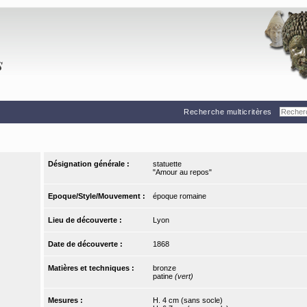
Recherche multicritères
Désignation générale :
statuette
"Amour au repos"
Epoque/Style/Mouvement :
époque romaine
Lieu de découverte :
Lyon
Date de découverte :
1868
Matières et techniques :
bronze
patine
(vert)
Mesures :
H. 4 cm (sans socle)