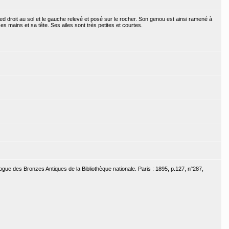
ed droit au sol et le gauche relevé et posé sur le rocher. Son genou est ainsi ramené à
es mains et sa tête. Ses ailes sont très petites et courtes.
ogue des Bronzes Antiques de la Bibliothèque nationale. Paris : 1895, p.127, n°287,