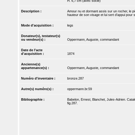
H. 6,7 cm (avec socle)
Description :
Amour nu et dormant assis sur un rocher, le pi
hauteur de son visage et lui sert d’appui pour s
Mode d'acquisition :
legs
Donateur(s), testateur(s)
ou vendeur(s) :
Oppermann, Auguste, commandant
Date de l'acte
d'acquisition :
1874
Ancienne(s)
appartenance(s) :
Oppermann, Auguste, commandant
Numéro d'inventaire :
bronze.287
Autre(s) numéro(s) :
oppermann.br.59
Bibliographie :
Babelon, Ernest, Blanchet, Jules-Adrien. Catal
fig.287.