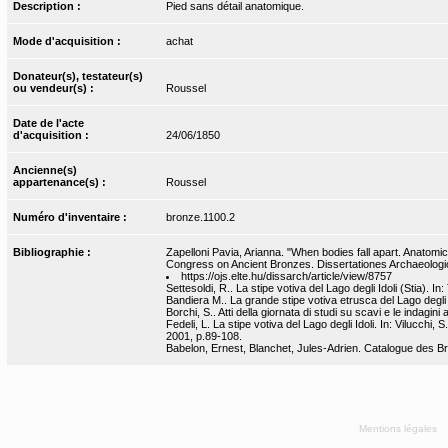
Description :
Pied sans détail anatomique.
Mode d'acquisition :
achat
Donateur(s), testateur(s)
ou vendeur(s) :
Roussel
Date de l'acte
d'acquisition :
24/06/1850
Ancienne(s)
appartenance(s) :
Roussel
Numéro d'inventaire :
bronze.1100.2
Bibliographie :
Zapelloni Pavia, Arianna. "When bodies fall apart. Anatomic
Congress on Ancient Bronzes. Dissertationes Archaeolog
https://ojs.elte.hu/dissarch/article/view/8757
Settesoldi, R.. La stipe votiva del Lago degli Idoli (Stia). 
Bandiera M.. La grande stipe votiva etrusca del Lago degli 
Borchi, S.. Atti della giornata di studi su scavi e le indagini
Fedeli, L. La stipe votiva del Lago degli Idoli. In: Vilucchi
2001, p.89-108.
Babelon, Ernest, Blanchet, Jules-Adrien. Catalogue des Bro
Mentions légales