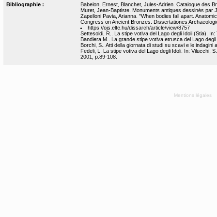
Bibliographie :
Babelon, Ernest, Blanchet, Jules-Adrien. Catalogue des Bro
Muret, Jean-Baptiste. Monuments antiques dessinés par J.-
Zapelloni Pavia, Arianna. "When bodies fall apart. Anatomic
Congress on Ancient Bronzes. Dissertationes Archaeolog
https://ojs.elte.hu/dissarch/article/view/8757
Settesoldi, R.. La stipe votiva del Lago degli Idoli (Stia). 
Bandiera M.. La grande stipe votiva etrusca del Lago degli 
Borchi, S.. Atti della giornata di studi su scavi e le indagini
Fedeli, L. La stipe votiva del Lago degli Idoli. In: Vilucchi
2001, p.89-108.
Mentions légales