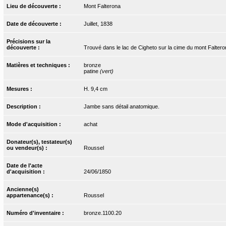
Lieu de découverte :
Mont Falterona
Date de découverte :
Juillet, 1838
Précisions sur la
découverte :
Trouvé dans le lac de Cigheto sur la cime du mont Faltero
Matières et techniques :
bronze
patine
(vert)
Mesures :
H. 9,4 cm
Description :
Jambe sans détail anatomique.
Mode d'acquisition :
achat
Donateur(s), testateur(s)
ou vendeur(s) :
Roussel
Date de l'acte
d'acquisition :
24/06/1850
Ancienne(s)
appartenance(s) :
Roussel
Numéro d'inventaire :
bronze.1100.20