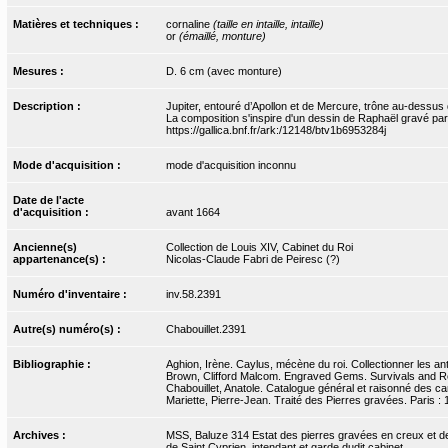
Matières et techniques :
cornaline
(taille en intaille, intaille)
or
(émaillé, monture)
Mesures :
D. 6 cm (avec monture)
Description :
Jupiter, entouré d’Apollon et de Mercure, trône au-dessus d
La composition s'inspire d'un dessin de Raphaël gravé p
https://gallica.bnf.fr/ark:/12148/btv1b6953284j
Mode d'acquisition :
mode d'acquisition inconnu
Date de l'acte
d'acquisition :
avant 1664
Ancienne(s)
Collection de Louis XIV, Cabinet du Roi
appartenance(s) :
Nicolas-Claude Fabri de Peiresc (?)
Numéro d'inventaire :
inv.58.2391
Autre(s) numéro(s) :
Chabouillet.2391
Bibliographie :
Aghion, Irène. Caylus, mécène du roi. Collectionner les anti
Brown, Clifford Malcom. Engraved Gems. Survivals and Rev
Chabouillet, Anatole. Catalogue général et raisonné des ca
Mariette, Pierre-Jean. Traité des Pierres gravées. Paris : 175
Archives :
MSS, Baluze 314 Estat des pierres gravées en creux et de r
de Saint Cyprien, intendant et garde dudit cabinet.