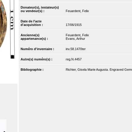
Donateur(s), testateur(s)
ou vendeur(s) :
Feuardent, Felix
Date de l'acte
d'acquisition :
17/06/1915
Ancienne(s)
Feuardent, Felix
appartenance(s) :
Evans, Arthur
Numéro d'inventaire :
inv.58.1470ter
Autre(s) numéro(s) :
reg.N.4457
Bibliographie :
Richter, Gisela Marie Augusta. Engraved Gems