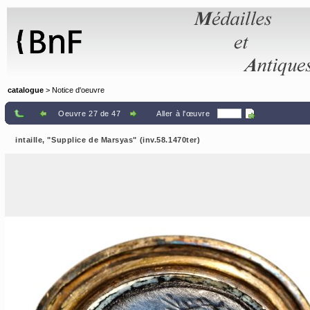
Panneau de gestion des cookies
catalogue
> Notice d'oeuvre
Oeuvre 27 de 47
Aller à l'œuvre
intaille, "Supplice de Marsyas" (inv.58.1470ter)