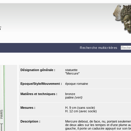
Recherche multicritères
Désignation générale :
statuette
"Mercure"
Epoque/Style/Mouvement :
époque romaine
Matières et techniques :
bronze
patine
(vert)
Mesures :
H. 9 cm (sans socle)
H. 12 cm (avec socle)
Description :
Mercure debout, de face, nu, portant seulemen
de deux ailes sur les tempes et d’une plume au
gauche, il porte un caducée appuyé sur son bras