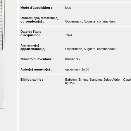
Mode d'acquisition :
legs
Donateur(s), testateur(s)
ou vendeur(s) :
Oppermann, Auguste, commandant
Date de l'acte
d'acquisition :
1874
Ancienne(s)
appartenance(s) :
Oppermann, Auguste, commandant
Numéro d'inventaire :
bronze.356
Autre(s) numéro(s) :
oppermann.br.66
Bibliographie :
Babelon, Ernest, Blanchet, Jules-Adrien. Catal
fig.356.