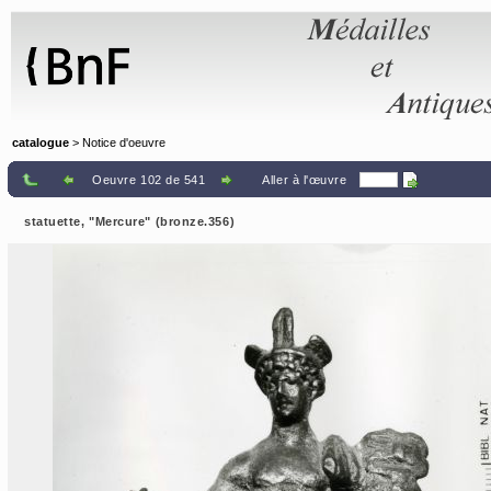
Panneau de gestion des cookies
catalogue
> Notice d'oeuvre
Oeuvre 102 de 541
Aller à l'œuvre
statuette, "Mercure" (bronze.356)