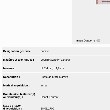
Image Daguerre
Désignation générale :
camée
Matières et techniques :
coquille
(taille en camée)
Mesures :
H. 2,4 cm, l. 1,9 cm
Description :
Buste de profil, à droite
Mode d'acquisition :
achat
Donateur(s), testateur(s)
ou vendeur(s) :
Danet, Laurent
Date de l'acte
d'acquisition :
18/06/1700