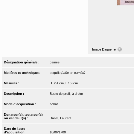
Image Daguerre
Désignation générale :
camée
Matières et techniques :
coquille
(taille en camée)
Mesures :
H. 2,4 cm, l. 1,9 cm
Description :
Buste de profil, à droite
Mode d'acquisition :
achat
Donateur(s), testateur(s)
ou vendeur(s) :
Danet, Laurent
Date de l'acte
d'acquisition :
18/06/1700