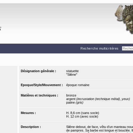
Recherche multicritères
Désignation générale :
statuette
"Silène"
Epoque/Style/Mouvement :
époque romaine
Matières et techniques :
bronze
argent
(incrustation (technique métal), yeux)
patine
(gris)
Mesures :
H. 8,6 cm (sans socle)
H. 12 cm (avec socle)
Description :
Silène debout, de face, vêtu d’un manteau noué
de pampres. Sa barbe est longue et bouclée. Il