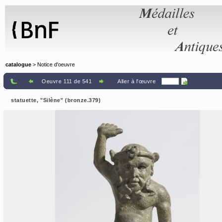
Panneau de gestion des cookies
catalogue
> Notice d'oeuvre
Oeuvre 111 de 541
Aller à l'œuvre
statuette, "Silène" (bronze.379)