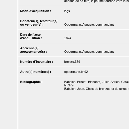
dessus de sa tête, la paume tournée vers le ha
Mode d'acquisition :
legs
Donateur(s), testateur(s)
ou vendeur(s) :
Oppermann, Auguste, commandant
Date de l'acte
d'acquisition :
1874
Ancienne(s)
appartenance(s) :
Oppermann, Auguste, commandant
Numéro d'inventaire :
bronze.379
Autre(s) numéro(s) :
oppermann.br.92
Bibliographie :
Babelon, Ernest, Blanchet, Jules-Adrien. Catal
fig.379.
Babelon, Jean. Choix de bronzes et de terres 