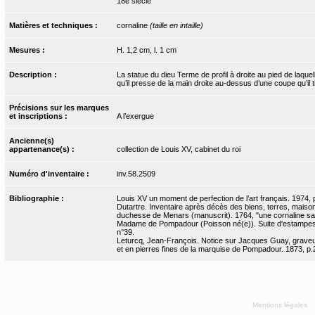
18e siècle
Matières et techniques :
cornaline
(taille en intaille)
Mesures :
H. 1,2 cm, l. 1 cm
Description :
La statue du dieu Terme de profil à droite au pied de laque
qu’il presse de la main droite au-dessus d’une coupe qu’il 
Précisions sur les marques
et inscriptions :
A l’exergue
Ancienne(s)
appartenance(s) :
collection de Louis XV, cabinet du roi
Numéro d'inventaire :
inv.58.2509
Bibliographie :
Louis XV un moment de perfection de l’art français. 1974, 
Dutartre. Inventaire après décès des biens, terres, maison
duchesse de Menars (manuscrit). 1764, "une cornaline sard
Madame de Pompadour (Poisson né(e)). Suite d'estampes
n°39.
Leturcq, Jean-François. Notice sur Jacques Guay, graveur
et en pierres fines de la marquise de Pompadour. 1873, p.
Mentions légales