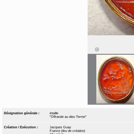
Désignation générale :
intaille
"Offrande au dieu Terme"
Création / Exécution :
Jacques Guay
France
(lieu de création)