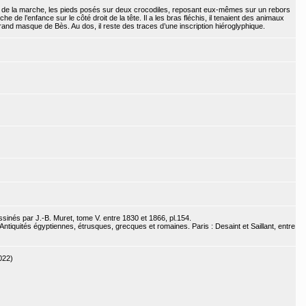
de de la marche, les pieds posés sur deux crocodiles, reposant eux-mêmes sur un rebors
e de l’enfance sur le côté droit de la tête. Il a les bras fléchis, il tenaient des animaux
rand masque de Bès. Au dos, il reste des traces d’une inscription hiéroglyphique.
inés par J.-B. Muret, tome V. entre 1830 et 1866, pl.154.
ntiquités égyptiennes, étrusques, grecques et romaines. Paris : Desaint et Saillant, entre
022)