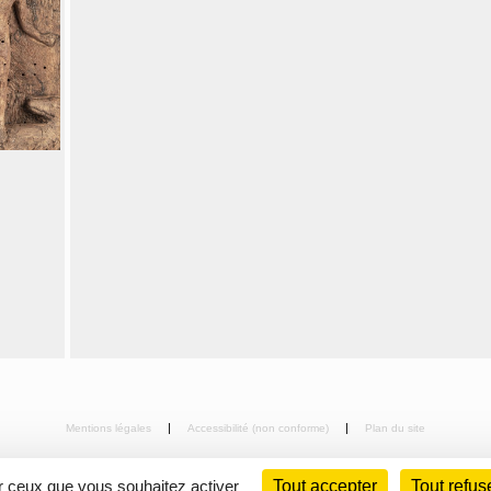
Mentions légales
Accessibilité (non conforme)
Plan du site
ur ceux que vous souhaitez activer
Tout accepter
Tout refus