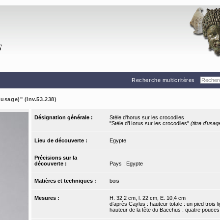
Recherche multicritères
'usage)" (Inv.53.238)
Désignation générale :
Stèle d'horus sur les crocodiles
"Stèle d’Horus sur les crocodiles"
(titre d'usag
Lieu de découverte :
Egypte
Précisions sur la
découverte :
Pays : Egypte
Matières et techniques :
bois
Mesures :
H. 32,2 cm, l. 22 cm, E. 10,4 cm
d’après Caylus : hauteur totale : un pied trois l
hauteur de la tête du Bacchus : quatre pouces ; 