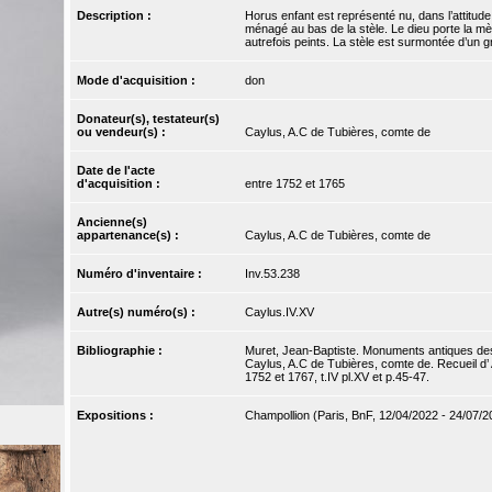
Description :
Horus enfant est représenté nu, dans l’attitu
ménagé au bas de la stèle. Le dieu porte la mèch
autrefois peints. La stèle est surmontée d’un g
Mode d'acquisition :
don
Donateur(s), testateur(s)
ou vendeur(s) :
Caylus, A.C de Tubières, comte de
Date de l'acte
d'acquisition :
entre 1752 et 1765
Ancienne(s)
appartenance(s) :
Caylus, A.C de Tubières, comte de
Numéro d'inventaire :
Inv.53.238
Autre(s) numéro(s) :
Caylus.IV.XV
Bibliographie :
Muret, Jean-Baptiste. Monuments antiques dess
Caylus, A.C de Tubières, comte de. Recueil d’ A
1752 et 1767, t.IV pl.XV et p.45-47.
Expositions :
Champollion (Paris, BnF, 12/04/2022 - 24/07/2