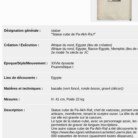
Désignation générale :
statue
"Statue cube de Pa-Akh-Ra.f"
Création / Exécution :
Afrique du nord, Egypte
(lieu de création)
Afrique du nord, Egypte, Basse-Egypte, Memphis
(lieu de
2e moitié 7e siècle av JC
Epoque/Style/Mouvement :
XXVIe dynastie
Psammétique I
Lieu de découverte :
Egypte
Matières et techniques :
basalte
(vert foncé, ronde bosse, gravé (décor))
Mesures :
H. 41 cm, Poids 22 kg
Description :
Statue cube de Pa-Akh-Raf, chef de vaisseau, portant une 
artisans, momiforme, tenant le sceptre ouser. La tête du di
car elle est gravée sur la cassure.
Le type de la statue-cube, avec un personnage assis, les
permettent de graver de longues inscriptions.
Une autre statue cube de Pa-Akh-Raf a été découverte le
https://www.ifao.egnet.net/bases/cachette/) parmi plus de 
000 statuettes de bronze (quasiment toutes disparues).