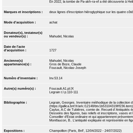
En 2022, la tombe de Pa-akh-ra-ef a été découverte à Heli
Marques et inscriptions :
deux lignes d’inscription hiéroglyphique sur les quatre côt
Mode d'acquisition :
achat
Donateur(s), testateur(s)
ou vendeur(s) :
Mahudel, Nicolas
Date de l'acte
d'acquisition :
1727
Ancienne(s)
Mahudel, Nicolas
appartenance(s) :
Gros de Boze, Claude
Foucault, Nicolas-Joseph
Numéro d'inventaire :
Inv.53.14
Autre(s) numéro(s) :
Foucault.A1.pl.IX
Legrain t.I p.110-111
Bibliographie :
Legrain, Georges. Inventaire méthodique de la collection d
(https://gallica.bnf.fr/ark:/12148/btv1b53104319f/f236.item)
Caylus, A.C de Tubières, comte de. Recueil d’ Antiquités ég
Desseins des figures, bas reliefs et inscriptions, vases e
Conseiller d'Estat ordinaire et qui appartiennent présente
Montfaucon, B.. L'antiquité expliquée et représentée en figur
Expositions :
Champollion (Paris, BnF, 12/04/2022 - 24/07/2022)