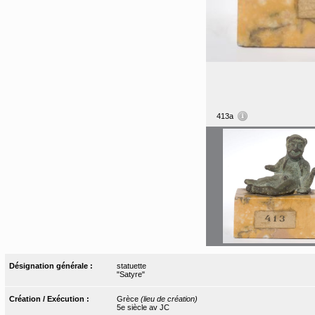
413a
Désignation générale :
statuette
"Satyre"
Création / Exécution :
Grèce
(lieu de création)
5e siècle av JC