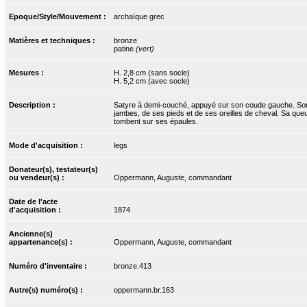
Epoque/Style/Mouvement :
archaïque grec
Matières et techniques :
bronze
patine
(vert)
Mesures :
H. 2,8 cm (sans socle)
H. 5,2 cm (avec socle)
Description :
Satyre à demi-couché, appuyé sur son coude gauche. Son t
jambes, de ses pieds et de ses oreilles de cheval. Sa que
tombent sur ses épaules.
Mode d'acquisition :
legs
Donateur(s), testateur(s)
ou vendeur(s) :
Oppermann, Auguste, commandant
Date de l'acte
d'acquisition :
1874
Ancienne(s)
appartenance(s) :
Oppermann, Auguste, commandant
Numéro d'inventaire :
bronze.413
Autre(s) numéro(s) :
oppermann.br.163