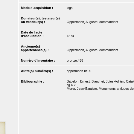
Mode d'acquisition :
legs
Donateur(s), testateur(s)
ou vendeur(s) :
Oppermann, Auguste, commandant
Date de l'acte
d'acquisition :
1874
Ancienne(s)
appartenance(s) :
Oppermann, Auguste, commandant
Numéro d'inventaire :
bronze.458
Autre(s) numéro(s) :
oppermann.br.90
Bibliographie :
Babelon, Ernest, Blanchet, Jules-Adrien. Catal
fig.458.
Muret, Jean-Baptiste. Monuments antiques dess