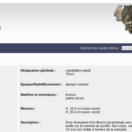
Recherche multicritères
Désignation générale :
candélabre
(pied)
"Eros"
Epoque/Style/Mouvement :
époque romaine
Matières et techniques :
bronze
patine
(brun)
Mesures :
H. 15,5 cm (sans socle)
H. 20,4 cm (avec socle)
Description :
Eros émergeant d’un fleuron qui prolonge une 
touffe sur le sommet de sa tête. Son corps, vis
Un trou est visible à l’arrière de la statuette.