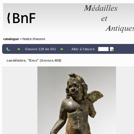
Panneau de gestion des cookies
catalogue
> Notice d'oeuvre
Oeuvre 129 de 541
Aller à l'œuvre
candélabre, "Eros" (bronze.458)