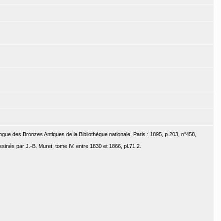
ogue des Bronzes Antiques de la Bibliothèque nationale. Paris : 1895, p.203, n°458,
inés par J.-B. Muret, tome IV. entre 1830 et 1866, pl.71.2.