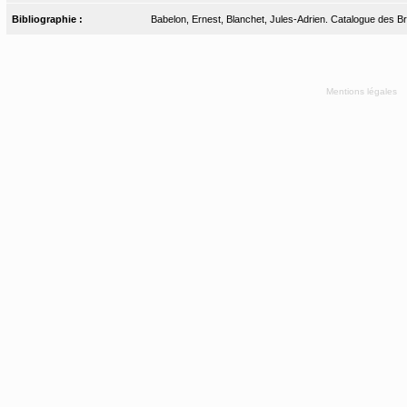
Bibliographie :
Babelon, Ernest, Blanchet, Jules-Adrien. Catalogue des Bro
Mentions légales