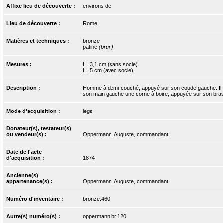
Affixe lieu de découverte :
environs de
Lieu de découverte :
Rome
Matières et techniques :
bronze
patine
(brun)
Mesures :
H. 3,1 cm (sans socle)
H. 5 cm (avec socle)
Description :
Homme à demi-couché, appuyé sur son coude gauche. Il est vê
son main gauche une corne à boire, appuyée sur son bras 
Mode d'acquisition :
legs
Donateur(s), testateur(s)
ou vendeur(s) :
Oppermann, Auguste, commandant
Date de l'acte
d'acquisition :
1874
Ancienne(s)
appartenance(s) :
Oppermann, Auguste, commandant
Numéro d'inventaire :
bronze.460
Autre(s) numéro(s) :
oppermann.br.120