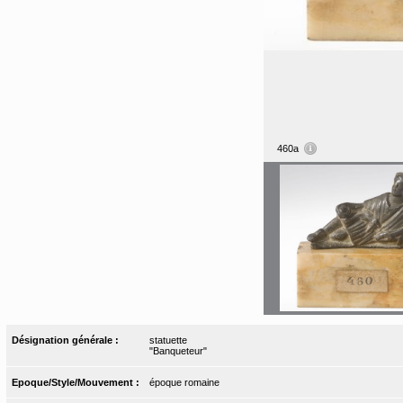
460a
Désignation générale :
statuette
"Banqueteur"
Epoque/Style/Mouvement :
époque romaine