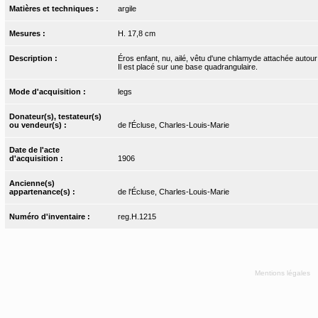
Matières et techniques :
argile
Mesures :
H. 17,8 cm
Description :
Éros enfant, nu, ailé, vêtu d'une chlamyde attachée autour
Il est placé sur une base quadrangulaire.
Mode d'acquisition :
legs
Donateur(s), testateur(s)
ou vendeur(s) :
de l'Écluse, Charles-Louis-Marie
Date de l'acte
d'acquisition :
1906
Ancienne(s)
appartenance(s) :
de l'Écluse, Charles-Louis-Marie
Numéro d'inventaire :
reg.H.1215
Mentions légales