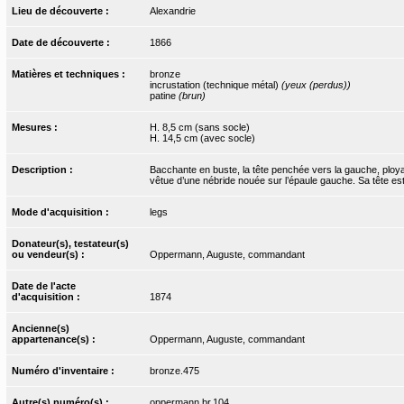
Lieu de découverte :
Alexandrie
Date de découverte :
1866
Matières et techniques :
bronze
incrustation (technique métal)
(yeux (perdus))
patine
(brun)
Mesures :
H. 8,5 cm (sans socle)
H. 14,5 cm (avec socle)
Description :
Bacchante en buste, la tête penchée vers la gauche, ployant
vêtue d’une nébride nouée sur l’épaule gauche. Sa tête e
Mode d'acquisition :
legs
Donateur(s), testateur(s)
ou vendeur(s) :
Oppermann, Auguste, commandant
Date de l'acte
d'acquisition :
1874
Ancienne(s)
appartenance(s) :
Oppermann, Auguste, commandant
Numéro d'inventaire :
bronze.475
Autre(s) numéro(s) :
oppermann.br.104