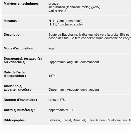
Matières et techniques :
bronze
incrustation (technique métal)
(yeux)
patine
(vert)
Mesures :
H. 11,7 cm (sans socle)
H. 15,7 cm (avec socle)
Description :
Buste de Bacchante, la tête tournée vers la droite. Elle es
posée dessus. Sa tête est ceinte d’une couronne de cory
Mode d'acquisition :
legs
Donateur(s), testateur(s)
ou vendeur(s) :
Oppermann, Auguste, commandant
Date de l'acte
d'acquisition :
1874
Ancienne(s)
appartenance(s) :
Oppermann, Auguste, commandant
Numéro d'inventaire :
bronze.478
Autre(s) numéro(s) :
oppermann.br.102
Bibliographie :
Babelon, Ernest, Blanchet, Jules-Adrien. Catalogue des Bro