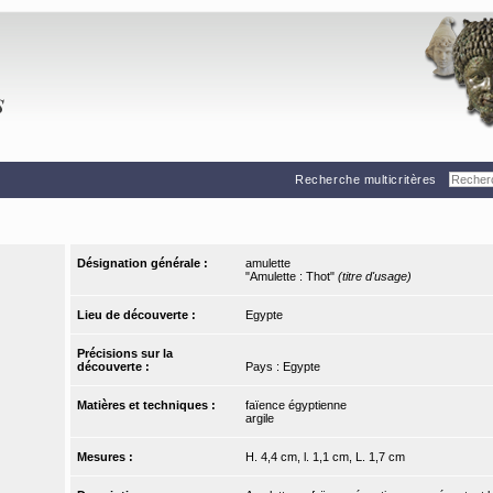
Recherche multicritères
Désignation générale :
amulette
"Amulette : Thot"
(titre d'usage)
Lieu de découverte :
Egypte
Précisions sur la
découverte :
Pays : Egypte
Matières et techniques :
faïence égyptienne
argile
Mesures :
H. 4,4 cm, l. 1,1 cm, L. 1,7 cm