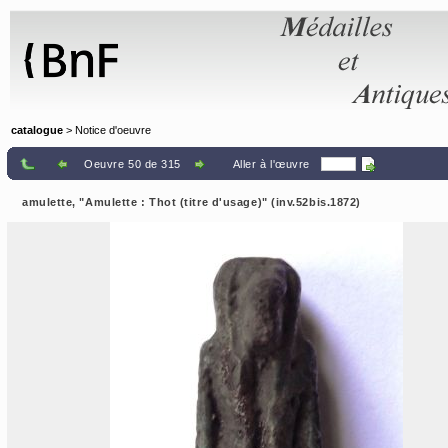
Panneau de gestion des cookies
catalogue
> Notice d'oeuvre
Oeuvre 50 de 315
Aller à l'œuvre
amulette, "Amulette : Thot (titre d'usage)" (inv.52bis.1872)