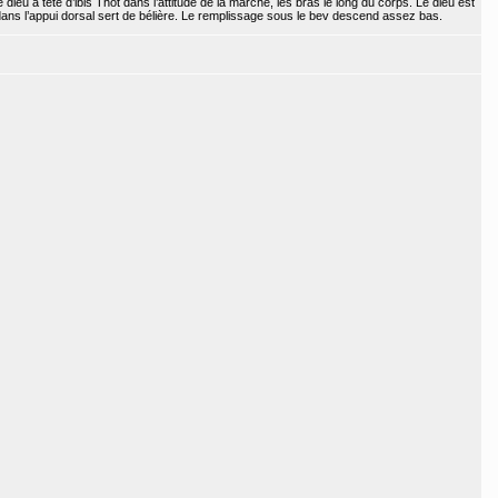
ieu à tête d’ibis Thot dans l’attitude de la marche, les bras le long du corps. Le dieu est
 dans l’appui dorsal sert de bélière. Le remplissage sous le bev descend assez bas.