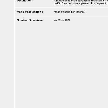
Description :
Amulette en faïence égyptienne représentant le d
coiffé d’une perruque tripartite. Un trou percé
Mode d'acquisition :
mode d'acquisition inconnu
Numéro d'inventaire :
inv.52bis.1872