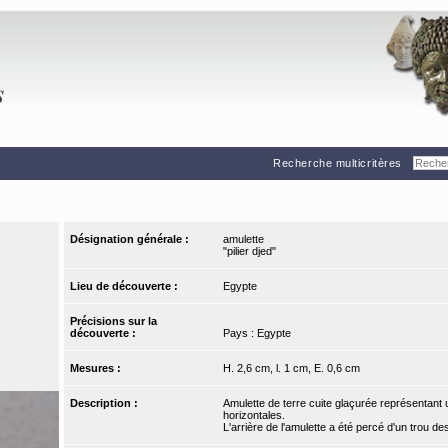
Recherche multicritères
Désignation générale :
amulette
"pilier djed"
Lieu de découverte :
Egypte
Précisions sur la
découverte :
Pays : Egypte
Mesures :
H. 2,6 cm, l. 1 cm, E. 0,6 cm
Description :
Amulette de terre cuite glaçurée représentant u
horizontales.
L'arrière de l'amulette a été percé d'un trou des