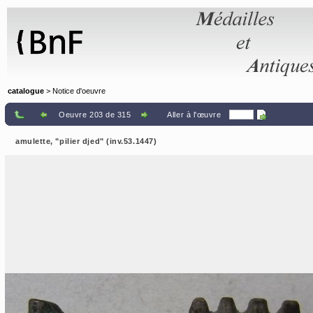
Panneau de gestion des cookies
catalogue
> Notice d'oeuvre
Oeuvre 203 de 315
Aller à l'œuvre
amulette, "pilier djed" (inv.53.1447)