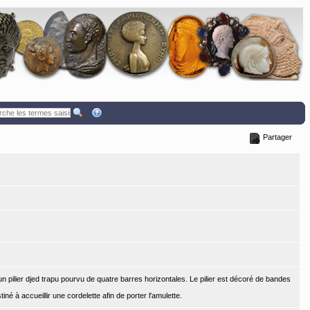
Partager
n pilier djed trapu pourvu de quatre barres horizontales. Le pilier est décoré de bandes
tiné à accueillir une cordelette afin de porter l'amulette.