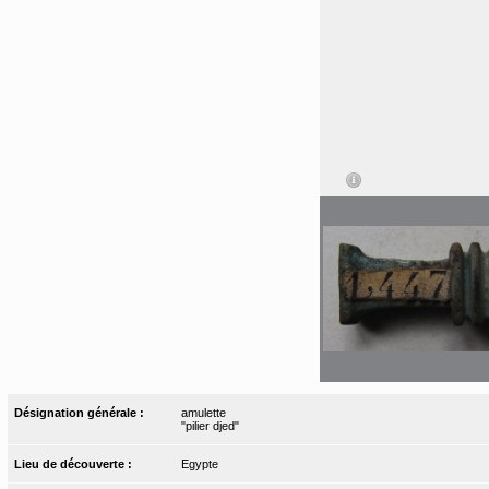
Désignation générale :
amulette
"pilier djed"
Lieu de découverte :
Egypte