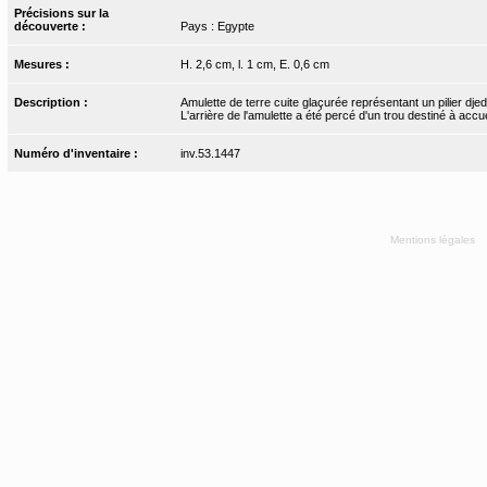
Précisions sur la
découverte :
Pays : Egypte
Mesures :
H. 2,6 cm, l. 1 cm, E. 0,6 cm
Description :
Amulette de terre cuite glaçurée représentant un pilier dje
L'arrière de l'amulette a été percé d'un trou destiné à accuei
Numéro d'inventaire :
inv.53.1447
Mentions légales