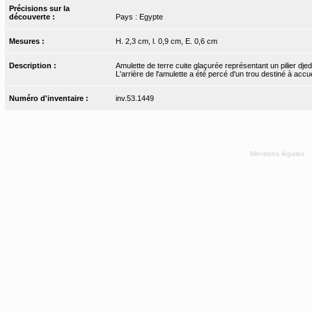
Précisions sur la
découverte :
Pays : Egypte
Mesures :
H. 2,3 cm, l. 0,9 cm, E. 0,6 cm
Description :
Amulette de terre cuite glaçurée représentant un pilier dje
L'arrière de l'amulette a été percé d'un trou destiné à accuei
Numéro d'inventaire :
inv.53.1449
Mentions légales