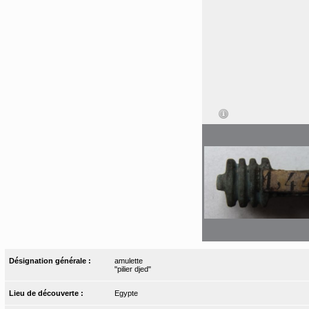
Désignation générale :
amulette
"pilier djed"
Lieu de découverte :
Egypte