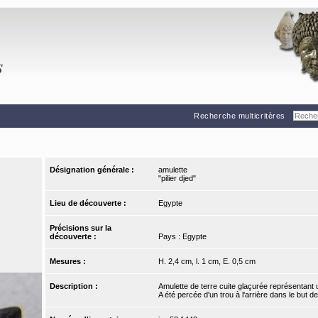
Recherche multicritères
Désignation générale :
amulette
"pilier djed"
Lieu de découverte :
Egypte
Précisions sur la
découverte :
Pays : Egypte
Mesures :
H. 2,4 cm, l. 1 cm, E. 0,5 cm
Description :
Amulette de terre cuite glaçurée représentant u
A été percée d'un trou à l'arrière dans le but de