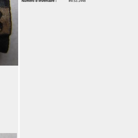
Numéro d'inventaire :
inv.53.1448