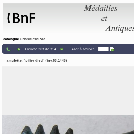
Panneau de gestion des cookies
catalogue
> Notice d'oeuvre
Oeuvre 203 de 314
Aller à l'œuvre
amulette, "pilier djed" (inv.53.1448)