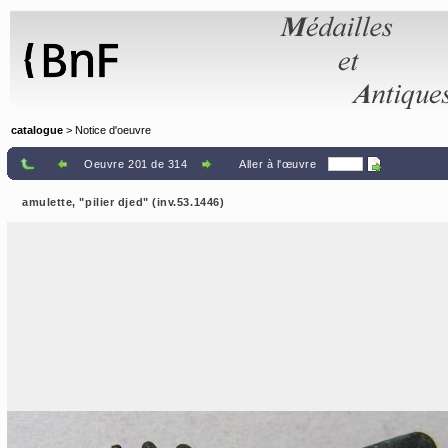
Panneau de gestion des cookies
catalogue
> Notice d'oeuvre
Oeuvre 201 de 314
Aller à l'œuvre
amulette, "pilier djed" (inv.53.1446)