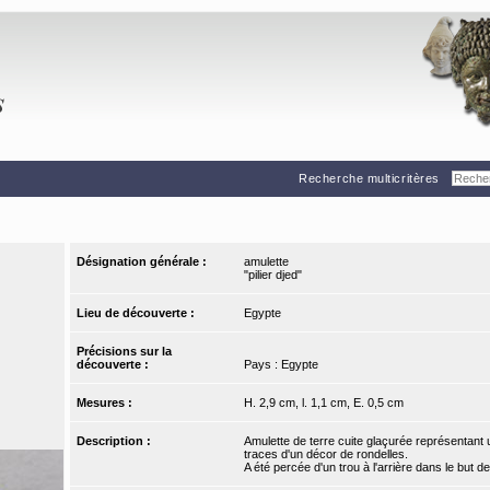
Recherche multicritères
Désignation générale :
amulette
"pilier djed"
Lieu de découverte :
Egypte
Précisions sur la
découverte :
Pays : Egypte
Mesures :
H. 2,9 cm, l. 1,1 cm, E. 0,5 cm
Description :
Amulette de terre cuite glaçurée représentant un
traces d'un décor de rondelles.
A été percée d'un trou à l'arrière dans le but de