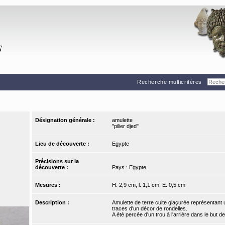
Recherche multicritères
Désignation générale :
amulette
"pilier djed"
Lieu de découverte :
Egypte
Précisions sur la
découverte :
Pays : Egypte
Mesures :
H. 2,9 cm, l. 1,1 cm, E. 0,5 cm
Description :
Amulette de terre cuite glaçurée représentant un
traces d'un décor de rondelles.
A été percée d'un trou à l'arrière dans le but de