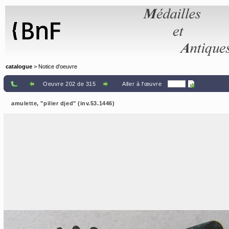
Panneau de gestion des cookies
catalogue
> Notice d'oeuvre
Oeuvre 202 de 315
Aller à l'œuvre
amulette, "pilier djed" (inv.53.1446)