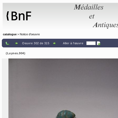
Panneau de gestion des cookies
catalogue
> Notice d'oeuvre
Oeuvre 302 de 315
Aller à l'œuvre
(Luynes.904)