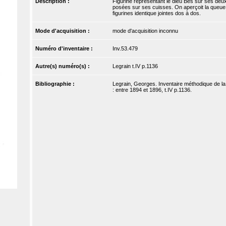
Description :
Figurine représentant le dieu Bès sur ses deu
posées sur ses cuisses. On aperçoit la queue 
figurines identique jointes dos à dos.
Mode d'acquisition :
mode d'acquisition inconnu
Numéro d'inventaire :
Inv.53.479
Autre(s) numéro(s) :
Legrain t.IV p.1136
Bibliographie :
Legrain, Georges. Inventaire méthodique de la 
: entre 1894 et 1896, t.IV p.1136.