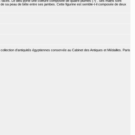
x faces. Le dieu porte une coiffure composée de quatre plumes (?) . Ses mains sont
de sa peau de bête entre ses jambes. Cette figurine est semble-t-il composée de deux
collection d’antiquités égyptiennes conservée au Cabinet des Antiques et Médailles. Paris