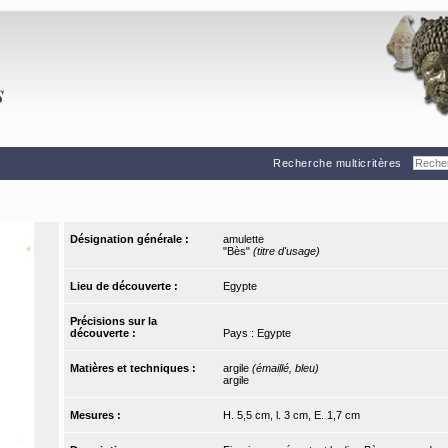
Recherche multicritères
Désignation générale :
amulette
"Bès"
(titre d'usage)
Lieu de découverte :
Egypte
Précisions sur la
découverte :
Pays : Egypte
Matières et techniques :
argile
(émaillé, bleu)
argile
Mesures :
H. 5,5 cm, l. 3 cm, E. 1,7 cm