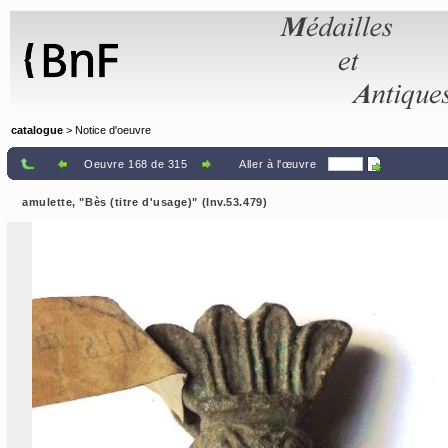
Panneau de gestion des cookies
catalogue
> Notice d'oeuvre
Oeuvre 168 de 315
Aller à l'œuvre
amulette, "Bès (titre d'usage)" (Inv.53.479)