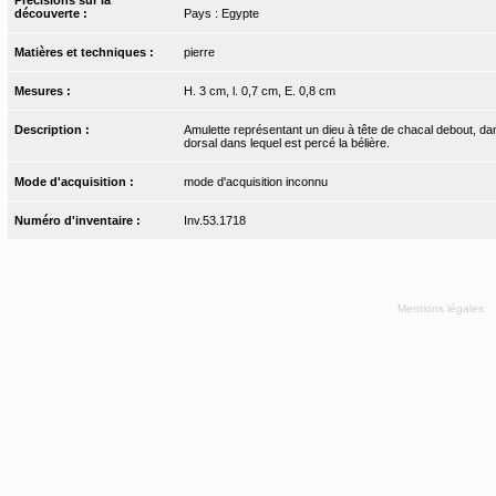
découverte :
Pays : Egypte
Matières et techniques :
pierre
Mesures :
H. 3 cm, l. 0,7 cm, E. 0,8 cm
Description :
Amulette représentant un dieu à tête de chacal debout, dans
dorsal dans lequel est percé la bélière.
Mode d'acquisition :
mode d'acquisition inconnu
Numéro d'inventaire :
Inv.53.1718
Mentions légales