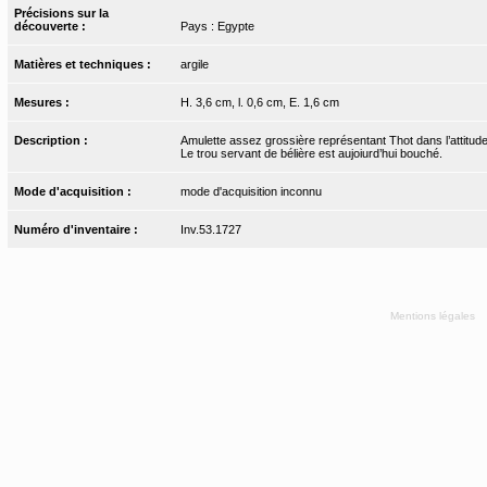
Précisions sur la
découverte :
Pays : Egypte
Matières et techniques :
argile
Mesures :
H. 3,6 cm, l. 0,6 cm, E. 1,6 cm
Description :
Amulette assez grossière représentant Thot dans l’attitude d
Le trou servant de bélière est aujoiurd’hui bouché.
Mode d'acquisition :
mode d'acquisition inconnu
Numéro d'inventaire :
Inv.53.1727
Mentions légales