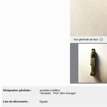
Vue générale de face
Désignation générale :
amulette à bélière
"Amulette : Thot"
(titre d'usage)
Lieu de découverte :
Egypte