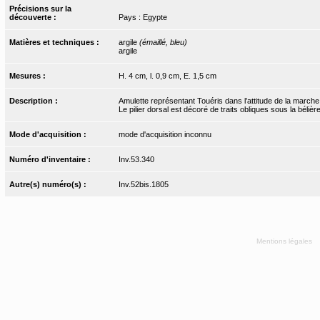
Précisions sur la
découverte :
Pays : Egypte
Matières et techniques :
argile
(émaillé, bleu)
argile
Mesures :
H. 4 cm, l. 0,9 cm, E. 1,5 cm
Description :
Amulette représentant Touéris dans l’attitude de la marche
Le pilier dorsal est décoré de traits obliques sous la bélière
Mode d'acquisition :
mode d'acquisition inconnu
Numéro d'inventaire :
Inv.53.340
Autre(s) numéro(s) :
Inv.52bis.1805
Mentions légales