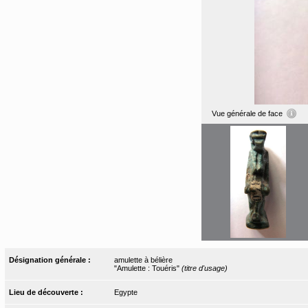
Vue générale de face
Désignation générale :
amulette à bélière
"Amulette : Touéris"
(titre d'usage)
Lieu de découverte :
Egypte