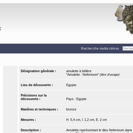
Recherche multicritères
Désignation générale :
amulette à bélière
"Amulette : Nefertoum"
(titre d'usage)
Lieu de découverte :
Egypte
Précisions sur la
découverte :
Pays : Egypte
Matières et techniques :
bronze
Mesures :
H. 5,4 cm, l. 1,2 cm, E. 2 cm
Description :
Amulette représentant le dieu Nefertoum dans l