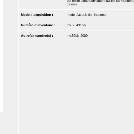
est coiffé d’une perruque tripartite surmontée du
cassée.
Mode d'acquisition :
mode d'acquisition inconnu
Numéro d'inventaire :
Inv.53.431bis
Autre(s) numéro(s) :
Inv.52bis.2000