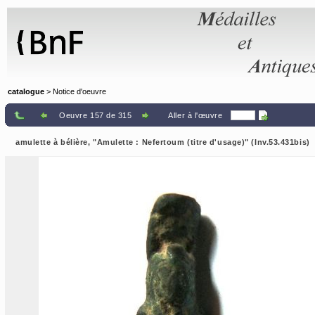
Panneau de gestion des cookies
catalogue
> Notice d'oeuvre
Oeuvre 157 de 315
Aller à l'œuvre
amulette à bélière, "Amulette : Nefertoum (titre d'usage)" (Inv.53.431bis)