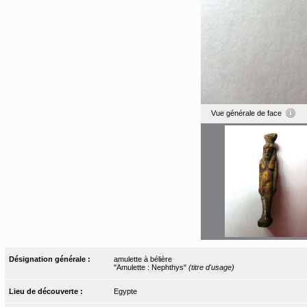
Vue générale de face
Désignation générale :
amulette à bélière
"Amulette : Nephthys"
(titre d'usage)
Lieu de découverte :
Egypte