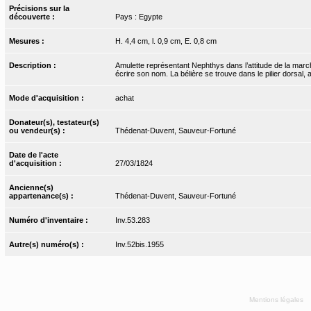
Précisions sur la
découverte :
Pays : Egypte
Mesures :
H. 4,4 cm, l. 0,9 cm, E. 0,8 cm
Description :
Amulette représentant Nephthys dans l’attitude de la march
écrire son nom. La bélière se trouve dans le pilier dorsal
Mode d'acquisition :
achat
Donateur(s), testateur(s)
ou vendeur(s) :
Thédenat-Duvent, Sauveur-Fortuné
Date de l'acte
d'acquisition :
27/03/1824
Ancienne(s)
appartenance(s) :
Thédenat-Duvent, Sauveur-Fortuné
Numéro d'inventaire :
Inv.53.283
Autre(s) numéro(s) :
Inv.52bis.1955
Mentions légales