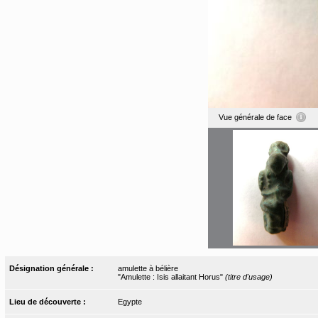
Vue générale de face
Désignation générale :
amulette à bélière
"Amulette : Isis allaitant Horus"
(titre d'usage)
Lieu de découverte :
Egypte