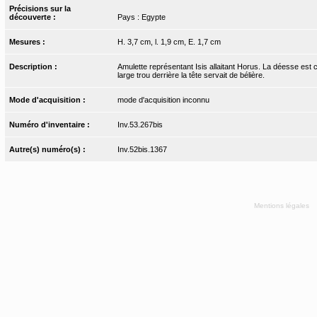
Précisions sur la
découverte :
Pays : Egypte
Mesures :
H. 3,7 cm, l. 1,9 cm, E. 1,7 cm
Description :
Amulette représentant Isis allaitant Horus. La déesse est 
large trou derrière la tête servait de bélière.
Mode d'acquisition :
mode d'acquisition inconnu
Numéro d'inventaire :
Inv.53.267bis
Autre(s) numéro(s) :
Inv.52bis.1367
Mentions légales