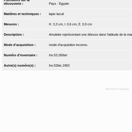
découverte :
Pays : Egypte
Matières et techniques :
lapis-lazuli
Mesures :
H. 3,3 cm, l. 0,6 cm, E. 0,9 cm
Description :
Amulette représentant une déesse dans l’attitude de la march
Mode d'acquisition :
mode d'acquisition inconnu
Numéro d'inventaire :
Inv.53.260ter
Autre(s) numéro(s) :
Inv.52bis.1963
Mentions légales