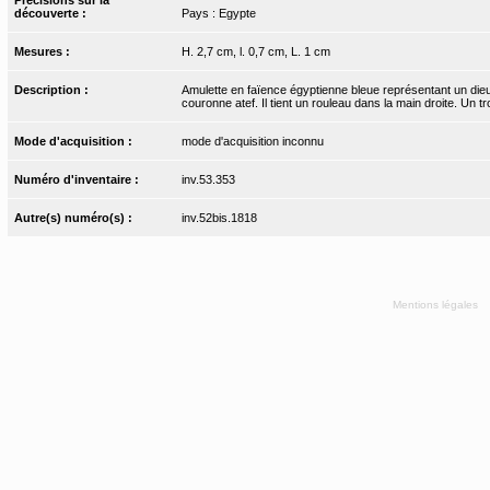
découverte :
Pays : Egypte
Mesures :
H. 2,7 cm, l. 0,7 cm, L. 1 cm
Description :
Amulette en faïence égyptienne bleue représentant un dieu à tê
couronne atef. Il tient un rouleau dans la main droite. Un trou
Mode d'acquisition :
mode d'acquisition inconnu
Numéro d'inventaire :
inv.53.353
Autre(s) numéro(s) :
inv.52bis.1818
Mentions légales