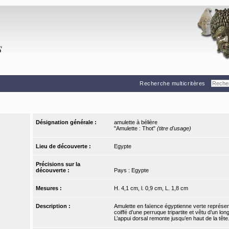
Recherche multicritères
Désignation générale :
amulette à bélière
"Amulette : Thot"
(titre d'usage)
Lieu de découverte :
Egypte
Précisions sur la
découverte :
Pays : Egypte
Mesures :
H. 4,1 cm, l. 0,9 cm, L. 1,8 cm
Description :
Amulette en faïence égyptienne verte représent
coiffé d’une perruque tripartite et vêtu d’un lo
L’appui dorsal remonte jusqu’en haut de la tête