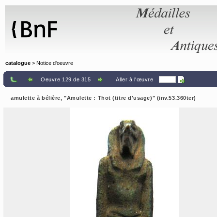
Panneau de gestion des cookies
catalogue
> Notice d'oeuvre
Oeuvre 129 de 315
Aller à l'œuvre
amulette à bélière, "Amulette : Thot (titre d'usage)" (inv.53.360ter)