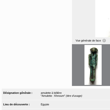
Vue générale de face
Désignation générale :
amulette à bélière
"Amulette : Khnoum"
(titre d'usage)
Lieu de découverte :
Egypte