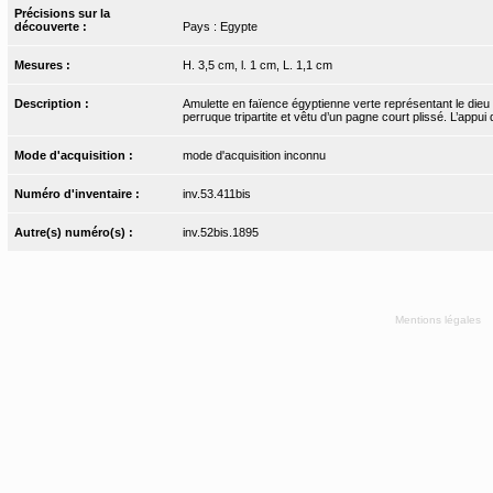
Précisions sur la
découverte :
Pays : Egypte
Mesures :
H. 3,5 cm, l. 1 cm, L. 1,1 cm
Description :
Amulette en faïence égyptienne verte représentant le dieu 
perruque tripartite et vêtu d’un pagne court plissé. L’appu
Mode d'acquisition :
mode d'acquisition inconnu
Numéro d'inventaire :
inv.53.411bis
Autre(s) numéro(s) :
inv.52bis.1895
Mentions légales